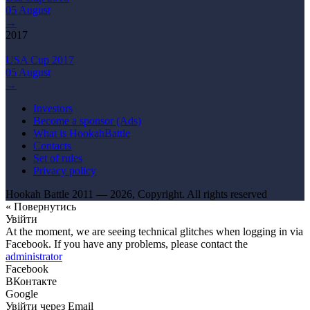
05 August
→
2017
USA Cup 2017
05 August
→
Investors
Become a sponsor (Ads)
What is HookahBattle
Contacts
Set of rules
Privacy policy
Hookah Battle 2011 — 2026, Copyright. All rights reserved
« Повернутись
Увійти
At the moment, we are seeing technical glitches when logging in via
Facebook. If you have any problems, please contact the
administrator
Facebook
ВКонтакте
Google
Увійти через Email