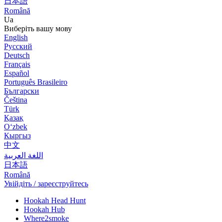
日本語
Română
Ua
Виберіть вашу мову
English
Русский
Deutsch
Français
Español
Português Brasileiro
Български
Čeština
Türk
Қазақ
Оʻzbek
Кыргыз
中文
اللغة العربية
日本語
Română
Увійдіть / зареєструйтесь
Hookah Head Hunt
Hookah Hub
Where2smoke