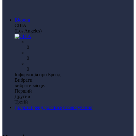
Blooom
США
(Los Angeles)
0
0
0
Інформація про Бренд
Вибрати
вибрати місце:
Перший
Другий
Третій
Додати бренд до списку голосування