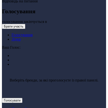
Відповідь на питання
Голосування
голосування закінчується в
Брати участь
Голосування
Лідер
Ваш Голос:
Виберіть бренди, за які проголосуєте із правої панелі.
Голосувати