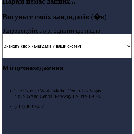
Наразі немає данних...
Висуньте своїх кандидатів (�в)
Запропонуйте журі оцінити цю подію.
Місцезнаходження
The Expo @ World Market Center Las Vegas
435 S Grand Central Parkway LV, NV 89106
(714) 400-9037