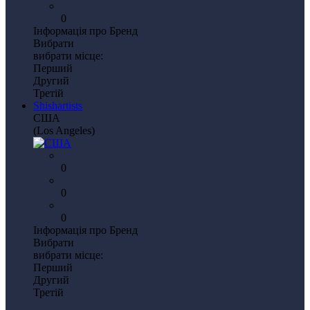
0
Інформація про Бренд
Вибрати
вибрати місце:
Перший
Другий
Третій
Shishartists
США
(Los Angeles)
0
0
0
Інформація про Бренд
Вибрати
вибрати місце:
Перший
Другий
Третій