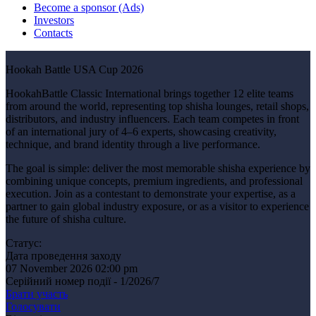
Become a sponsor (Ads)
Investors
Contacts
Hookah Battle USA Cup 2026
HookahBattle Classic International brings together 12 elite teams
from around the world, representing top shisha lounges, retail shops,
distributors, and industry influencers. Each team competes in front
of an international jury of 4–6 experts, showcasing creativity,
technique, and brand identity through a live performance.
The goal is simple: deliver the most memorable shisha experience by
combining unique concepts, premium ingredients, and professional
execution. Join as a contestant to demonstrate your expertise, as a
partner to gain global industry exposure, or as a visitor to experience
the future of shisha culture.
Статус:
Дата проведення заходу
07 November 2026 02:00 pm
Серійний номер події - 1/2026/7
Брати участь
Голосувати