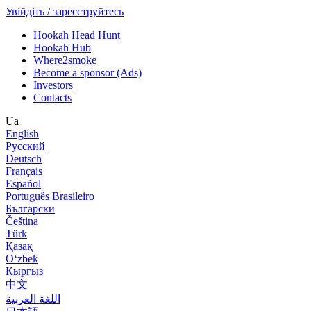
Увійдіть / зареєструйтесь
Hookah Head Hunt
Hookah Hub
Where2smoke
Become a sponsor (Ads)
Investors
Contacts
Ua
English
Русский
Deutsch
Français
Español
Português Brasileiro
Български
Čeština
Türk
Қазақ
Оʻzbek
Кыргыз
中文
اللغة العربية