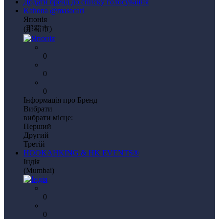
Додати бренд до списку голосування
Kahona @masacari
Японiя
(那覇市)
0
0
0
Інформація про Бренд
Вибрати
вибрати місце:
Перший
Другий
Третій
HOOKAHKING & HK EVENTS®
Iндiя
(Mumbai)
0
0