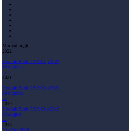
Минулі події
2022
Hookah Battle USA Cup 2022
15 October
→
2021
Hookah Battle USA Cup 2021
09 October
→
2019
Hookah Battle USA Cup 2019
04 August
→
2018
Usa Cup 2018